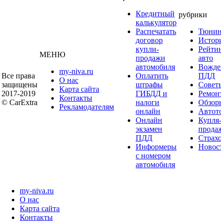
Кредитный
рубрики
калькулятор
Распечатать
Тюнин
договор
Истор
купли-
Рейти
МЕНЮ
продажи
авто
автомобиля
Вожде
my-niva.ru
Все права
Оплатить
ПДД
О нас
защищены
штрафы
Совет
Карта сайта
2017-2019
ГИБДД и
Ремон
Контакты
© CarExtra
налоги
Обзор
Рекламодателям
онлайн
Автот
Онлайн
Купля
экзамен
прода
ПДД
Страх
Информеры
Новос
с номером
автомобиля
my-niva.ru
О нас
Карта сайта
Контакты