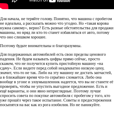
Для начала, не теряйте голову. Понятно, что машина с пробегом
не идеальна, а рассказать можно что угодно. Но «такая корова
нужна самому», верно? Есть разные обстоятельства для продажи
машины, но вряд ли кто-то станет избавляться от авто, потому
что оно слишком хорошее.
Поэтому будьте внимательны и благоразумны.
Для подержанных автомобилей есть свои пределы ценового
падения. Не будем называть цифры прямо сейчас, просто
скажем, что не получится купить пристойную машину «на
сдачу». Если видите перед собой неадекватно низкую цену,
значит, что-то не так. Либо на эту машину не достать запчастей,
а в ближайшее время что-то серьёзно сломается. Либо она
вообще в угоне и злоумышленник надеется, что вы не станете её
проверять, чтобы не упустить выгодное предложение. Есть и
ещё варианты, и они явно неприглядные. Поэтому лучше
спросить совета по покупке автомобиля с пробегом у того, кто
уже прошёл через такое испытание. Советы и предостережения
посыпятся на вас как из рога изобилия. Но не паникуйте.