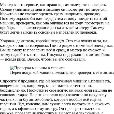
Мастер в автосервисе, как правило, сам знает, что проверять.
Самые уязвимые детали в машине он посмотрит по мере сил.
Кое-что он не сможет оценить сразу, например, проводку.
Поэтому хорошо бы вам перед этим самому поездить на этой
машине, проверить, как она ощущается на ходу, посмотреть на
приборы — а в автосервисе рассказать всё мастеру. Так ему
будет легче выяснить основные направления проверки.
Ходовая, двигатель, коробка передач. Это три чужих кита, на
которых стоят автосервисы. Где-то рядом с ними ещё электрика.
Вы не сможете проверить всё и сразу, и мастер не сможет, к
этому надо быть готовым. Покупка подержанного автомобиля
— всегда риск. Важно, чтобы вы его осознавали.
Перед покупкой машины желательно проверить её в автос
Спросите у продавца, где он обслуживал машину. Спрашивать,
вовремя ли он, например, менял масло, естественно,
бессмысленно. Посмотрите сервисную книжку, если машина не
слишком старая. На рынке полно предложений по покупке у
частных лиц б/у автомобилей, которые вообще всё ещё на
гарантии. Тут, конечно, вам лучше всего поехать не в какой-то
гараж, а к официальному дилеру. Он проверит отметки в
книжке, проведёт диагностику и выдаст вам заключение, с