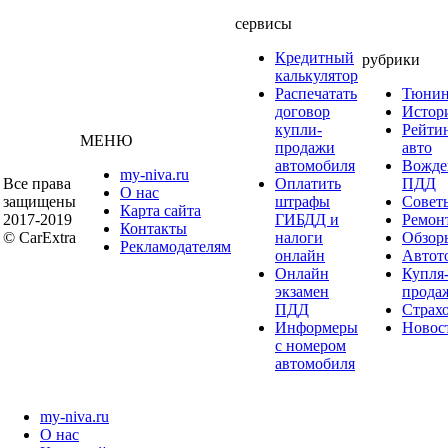
сервисы
Кредитный
рубрики
калькулятор
Распечатать
Тюнин
договор
Истор
купли-
Рейти
МЕНЮ
продажи
авто
автомобиля
Вожде
my-niva.ru
Все права
Оплатить
ПДД
О нас
защищены
штрафы
Совет
Карта сайта
2017-2019
ГИБДД и
Ремон
Контакты
© CarExtra
налоги
Обзор
Рекламодателям
онлайн
Автот
Онлайн
Купля
экзамен
прода
ПДД
Страх
Информеры
Новос
с номером
автомобиля
my-niva.ru
О нас