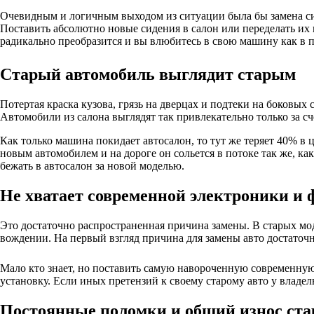
Очевидным и логичным выходом из ситуации была бы замена сид
Поставить абсолютно новые сидения в салон или переделать их п
радикально преобразится и вы влюбитесь в свою машину как в п
Старый автомобиль выглядит старым
Потертая краска кузова, грязь на дверцах и подтеки на боковых
Автомобили из салона выглядят так привлекательно только за с
Как только машина покидает автосалон, то тут же теряет 40% в ц
новым автомобилем и на дороге он сольется в потоке так же, ка
бежать в автосалон за новой моделью.
Не хватает современной электроники и
Это достаточно распространенная причина замены. В старых мо
вождении. На первый взгляд причина для замены авто достаточно
Мало кто знает, но поставить самую навороченную современную
установку. Если иных претензий к своему старому авто у владел
Постоянные поломки и общий износ ста