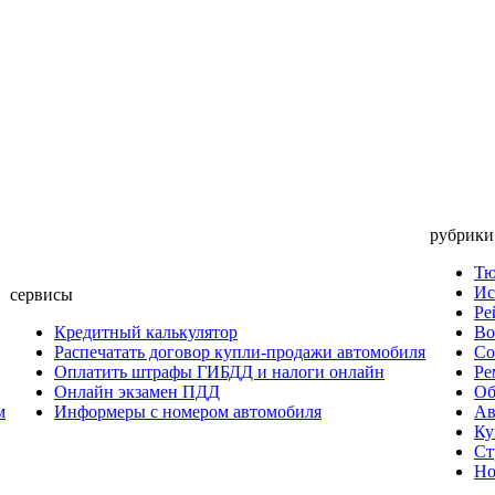
рубрики
Тю
Ис
сервисы
Ре
Кредитный калькулятор
Во
Распечатать договор купли-продажи автомобиля
Со
Оплатить штрафы ГИБДД и налоги онлайн
Ре
Онлайн экзамен ПДД
Об
м
Информеры с номером автомобиля
Ав
Ку
Ст
Но