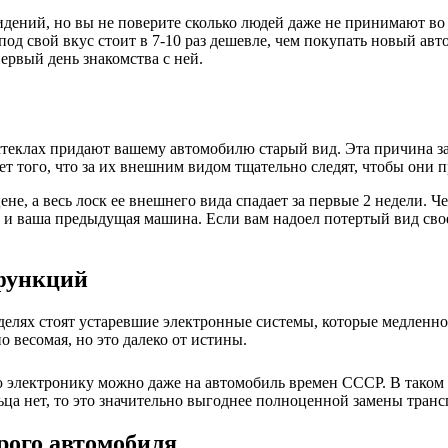
ений, но вы не поверите сколько людей даже не принимают во 
од свой вкус стоит в 7-10 раз дешевле, чем покупать новый авт
ервый день знакомства с ней.
 стеклах придают вашему автомобилю старый вид. Эта причина за
чет того, что за их внешним видом тщательно следят, чтобы они
ене, а весь лоск ее внешнего вида спадает за первые 2 недели. Ч
к и ваша предыдущая машина. Если вам надоел потертый вид свое
 функций
делях стоят устаревшие электронные системы, которые медленн
 весомая, но это далеко от истины.
 электронику можно даже на автомобиль времен СССР. В таком с
ьца нет, то это значительно выгоднее полноценной замены транс
рого автомобиля