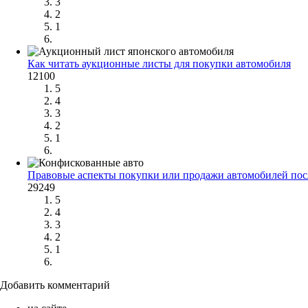
3
2
1
Как читать аукционные листы для покупки автомобиля
12100
5
4
3
2
1
Правовые аспекты покупки или продажи автомобилей по
29249
5
4
3
2
1
Добавить комментарий