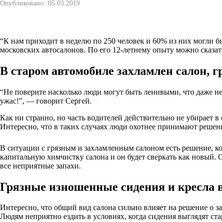
Опубликовано:
05.03.2019
“К нам приходит в неделю по 250 человек и 60% из них могли бы
московских автосалонов. По его 12-летнему опыту можно сказать
В старом автомобиле захламлен салон, г
“Не поверите насколько люди могут быть ленивыми, что даже не 
ужас!”, — говорит Сергей.
Как ни странно, но часть водителей действительно не убирает 
Интересно, что в таких случаях люди охотнее принимают решени
В ситуации с грязным и захламленным салоном есть решение, ко
капитальную химчистку салона и он будет сверкать как новый. С
все неприятные запахи.
Грязные изношенные сидения и кресла в
Интересно, что общий вид салона сильно влияет на решение о з
Людям неприятно ездить в условиях, когда сидения выглядят ст