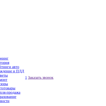
нинг
тория
йтинги авто
ждение и ПДД
веты
1
Заказать звонок
монт
зоры
тотовары
пля-продажа
рахование
вости