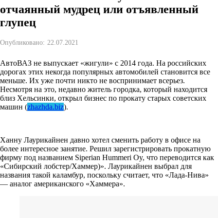
отчаянный мудрец или отъявленный
глупец
Опубликовано:
22.07.2021
АвтоВАЗ не выпускает «жигули» с 2014 года. На российских
дорогах этих некогда популярных автомобилей становится все
меньше. Их уже почти никто не воспринимает всерьез.
Несмотря на это, недавно житель городка, который находится
близ Хельсинки, открыл бизнес по прокату старых советских
машин (
zhazhda.biz
).
Ханну Лаурикайнен давно хотел сменить работу в офисе на
более интересное занятие. Решил зарегистрировать прокатную
фирму под названием Siperian Hummeri Oy, что переводится как
«Сибирский лобстер/Хаммер)». Лаурикайнен выбрал для
названия такой каламбур, поскольку считает, что «Лада-Нива»
— аналог американского «Хаммера».