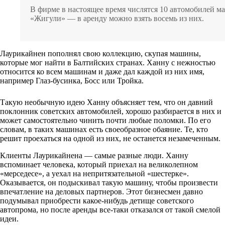
В фирме в настоящее время числятся 10 автомобилей м
«Жигули» — в аренду можно взять восемь из них.
Лаурикайнен пополнял свою коллекцию, скупая машины,
которые мог найти в Балтийских странах. Ханну с нежностью
относится ко всем машинам и даже дал каждой из них имя,
например Глаз-бусинка, Босс или Тройка.
Такую необычную идею Ханну объясняет тем, что он давний
поклонник советских автомобилей, хорошо разбирается в них и
может самостоятельно чинить почти любые поломки. По его
словам, в таких машинах есть своеобразное обаяние. Те, кто
решит проехаться на одной из них, не останется незамеченным.
Клиенты Лаурикайнена — самые разные люди. Ханну
вспоминает человека, который приехал на великолепном
«мерседесе», а уехал на непритязательной «шестерке».
Оказывается, он подыскивал такую машину, чтобы произвести
впечатление на деловых партнеров. Этот бизнесмен давно
подумывал приобрести какое-нибудь детище советского
автопрома, но после аренды все-таки отказался от такой смелой
идеи.