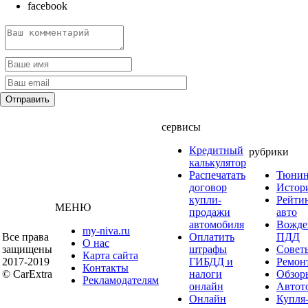
facebook
сервисы
Кредитный
рубрики
калькулятор
Распечатать
Тюнин
договор
Истор
купли-
Рейти
МЕНЮ
продажи
авто
автомобиля
Вожде
my-niva.ru
Все права
Оплатить
ПДД
О нас
защищены
штрафы
Совет
Карта сайта
2017-2019
ГИБДД и
Ремон
Контакты
© CarExtra
налоги
Обзор
Рекламодателям
онлайн
Автот
Онлайн
Купля