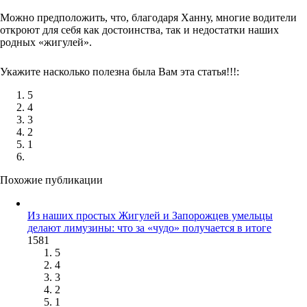
Можно предположить, что, благодаря Ханну, многие водители
откроют для себя как достоинства, так и недостатки наших
родных «жигулей».
Укажите насколько полезна была Вам эта статья!!!:
5
4
3
2
1
Похожие публикации
Из наших простых Жигулей и Запорожцев умельцы
делают лимузины: что за «чудо» получается в итоге
1581
5
4
3
2
1