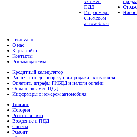
экзамен
прода
ПДД
Страх
Информеры
Новос
с номером
автомобиля
my-niva.ru
О нас
Карта сайта
Контакты
Рекламодателям
Кредитный калькулятор
Распечатать договор купли-продажи автомобиля
Оплатить штрафы ГИБДД и налоги онлайн
Онлайн экзамен ПДД
Информеры с номером автомобиля
Тюнинг
История
Рейтинги авто
Вождение и ПДД
Советы
Ремонт