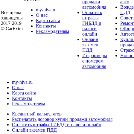
продажи
авто
автомобиля
Вожде
my-niva.ru
Все права
Оплатить
ПДД
О нас
защищены
штрафы
Совет
Карта сайта
2017-2019
ГИБДД и
Ремон
Контакты
© CarExtra
налоги
Обзор
Рекламодателям
онлайн
Автот
Онлайн
Купля
экзамен
прода
ПДД
Страх
Информеры
Новос
с номером
автомобиля
my-niva.ru
О нас
Карта сайта
Контакты
Рекламодателям
Кредитный калькулятор
Распечатать договор купли-продажи автомобиля
Оплатить штрафы ГИБДД и налоги онлайн
Онлайн экзамен ПДД