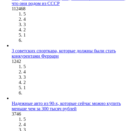
что они родом из СССР
112468
5
4
3
2
1
3 советских спорткара, которые должны были стать
конкурентами Феррари
1242
5
4
3
2
1
Надежные авто из 90-х, которые сейчас можно купить
меньше чем за 300 тысяч рублей
3746
5
4
3