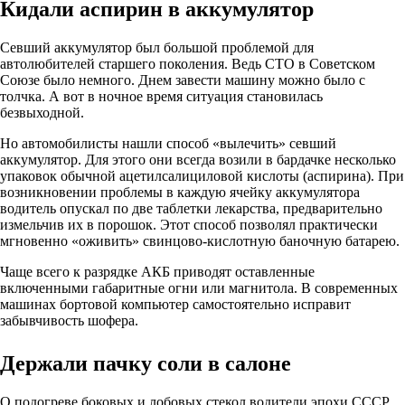
Кидали аспирин в аккумулятор
Севший аккумулятор был большой проблемой для
автолюбителей старшего поколения. Ведь СТО в Советском
Союзе было немного. Днем завести машину можно было с
толчка. А вот в ночное время ситуация становилась
безвыходной.
Но автомобилисты нашли способ «вылечить» севший
аккумулятор. Для этого они всегда возили в бардачке несколько
упаковок обычной ацетилсалициловой кислоты (аспирина). При
возникновении проблемы в каждую ячейку аккумулятора
водитель опускал по две таблетки лекарства, предварительно
измельчив их в порошок. Этот способ позволял практически
мгновенно «оживить» свинцово-кислотную баночную батарею.
Чаще всего к разрядке АКБ приводят оставленные
включенными габаритные огни или магнитола. В современных
машинах бортовой компьютер самостоятельно исправит
забывчивость шофера.
Держали пачку соли в салоне
О подогреве боковых и лобовых стекол водители эпохи СССР