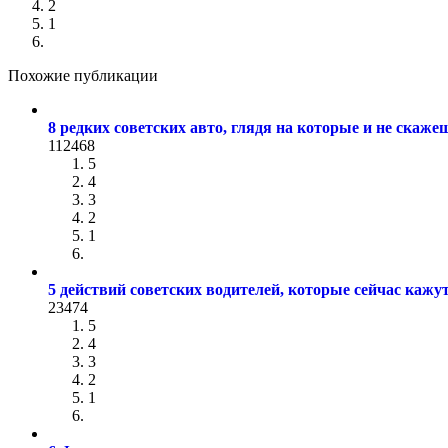
2
1
Похожие публикации
8 редких советских авто, глядя на которые и не скаж
112468
5
4
3
2
1
5 действий советских водителей, которые сейчас каж
23474
5
4
3
2
1