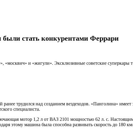
ы были стать конкурентами Феррари
», «москвич» и «жигули». Эксклюзивные советские суперкары т
ранее трудился над созданием вездеходов. «Панголина» имеет з
тского специалиста.
лючающая мотор 1,2 л от ВАЗ 2101 мощностью 62 л. с. Настоящ
даря этому машина была способна развивать скорость до 180 км/