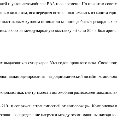
талей и узлов автомобилей ВАЗ того времени. Но при этом сове
ным колпаком, вся передняя оптика поднималась из капота един
опластиковым кузовом позволили машине добиться рекордных ск
иях, включая международную выставку «Экспо-85» в Болгарии.
ых выдающихся суперкаров 80-х годов прошлого века. Свою попу
й опыт авиамоделирования – аэродинамический дизайн, компоно
стеклопластика, центр тяжести автомобиля расположен максималь
2101 и сопряжен с трансмиссией от «запорожца». Компоновка в
весовки: распределение нагрузки между осями машины находило