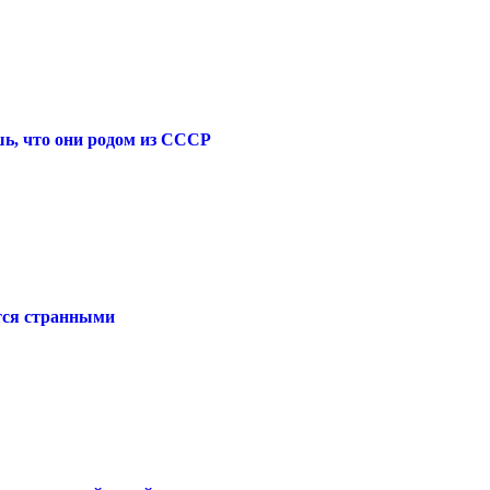
ешь, что они родом из СССР
утся странными