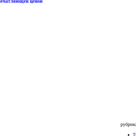
впечатляющей ценой
рубрик
Т