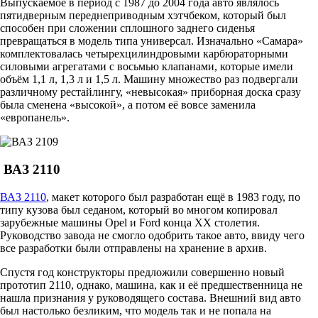
Выпускаемое в период с 1987 до 2004 года авто являлось
пятидверным переднеприводным хэтчбеком, который был
способен при сложении сплошного заднего сиденья
превращаться в модель типа универсал. Изначально «Самара»
комплектовалась четырехцилиндровыми карбюраторными
силовыми агрегатами с восьмью клапанами, которые имели
объём 1,1 л, 1,3 л и 1,5 л. Машину множество раз подвергали
различному рестайлингу, «невысокая» приборная доска сразу
была сменена «высокой», а потом её вовсе заменила
«европанель».
ВАЗ 2110
ВАЗ 2110
, макет которого был разработан ещё в 1983 году, по
типу кузова был седаном, который во многом копировал
зарубежные машины Opel и Ford конца ХХ столетия.
Руководство завода не смогло одобрить такое авто, ввиду чего
все разработки были отправлены на хранение в архив.
Спустя год конструкторы предложили совершенно новый
прототип 2110, однако, машина, как и её предшественница не
нашла признания у руководящего состава. Внешний вид авто
был настолько безликим, что модель так и не попала на