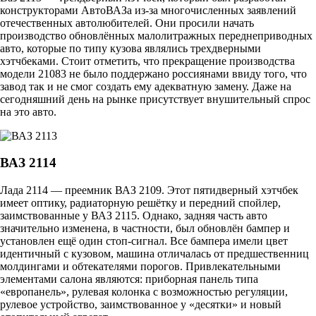
конструкторами АвтоВАЗа из-за многочисленных заявлений
отечественных автолюбителей. Они просили начать
производство обновлённых малолитражных переднеприводных
авто, которые по типу кузова являлись трехдверными
хэтчбеками. Стоит отметить, что прекращение производства
модели 21083 не было поддержано россиянами ввиду того, что
завод так и не смог создать ему адекватную замену. Даже на
сегодняшний день на рынке присутствует внушительный спрос
на это авто.
ВАЗ 2114
Лада 2114 — преемник ВАЗ 2109. Этот пятидверный хэтчбек
имеет оптику, радиаторную решётку и передний спойлер,
заимствованные у ВАЗ 2115. Однако, задняя часть авто
значительно изменена, в частности, был обновлён бампер и
установлен ещё один стоп-сигнал. Все бампера имели цвет
идентичный с кузовом, машина отличалась от предшественниц
молдингами и обтекателями порогов. Привлекательными
элементами салона являются: приборная панель типа
«европанель», рулевая колонка с возможностью регуляции,
рулевое устройство, заимствованное у «десятки» и новый