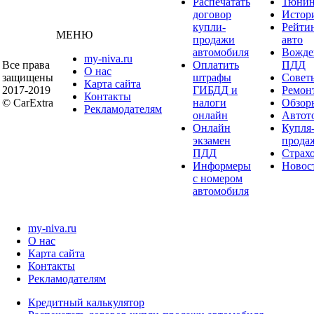
Распечатать
Тюнин
договор
Истор
купли-
Рейти
МЕНЮ
продажи
авто
автомобиля
Вожде
my-niva.ru
Все права
Оплатить
ПДД
О нас
защищены
штрафы
Совет
Карта сайта
2017-2019
ГИБДД и
Ремон
Контакты
© CarExtra
налоги
Обзор
Рекламодателям
онлайн
Автот
Онлайн
Купля
экзамен
прода
ПДД
Страх
Информеры
Новос
с номером
автомобиля
my-niva.ru
О нас
Карта сайта
Контакты
Рекламодателям
Кредитный калькулятор