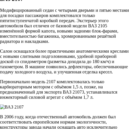
Модифицированный седан с четырьмя дверьми и пятью местами
для посадки пассажиров комплектовался только
пятитиступенчатой коробкой передач. Экстерьер этого
автомобиля был отличен от базовой модели ВАЗ 2105
изменённой формой капота, новыми задними блок-фарами,
вместительностью багажника, хромированными решёткой
радиатора и накладками.
Салон оснащался более практичными анатомическими креслами
с новыми слитными подголовниками, удобной приборной
доской со спидометром (разметка доходила до 180 км/ч) и
тахометром. В машине появились дефлекторы, обеспечивающие
подачу холодного воздуха, и улучшенная отделка кресел.
Первоначально модель 2107 комплектовалась только
карбюраторным мотором с объёмом 1,5 л, позже, на
предназначенный для экспорта ВАЗ 21073, устанавливался
инжекторный силовой агрегат с объёмом 1,7 л.
В 2006 году, когда отечественный автомобиль должен был
соответствовать европейским нормам экологичности,
конструкторы завода начали оснащать авто исключительно