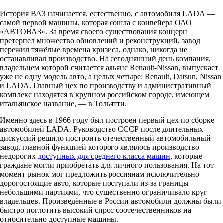
История ВАЗ начинается, естественно, с автомобиля LADA —
самой первой машины, которая сошла с конвейера ОАО
«АВТОВАЗ». За время своего существования концерн
претерпел множество обновлений и реконструкций, завод
пережил тяжёлые времена кризиса, однако, никогда не
останавливал производство. На сегодняшний день компания,
владельцем которой считается альянс Renault-Nissan, выпускает
уже не одну модель авто, а целых четыре: Renault, Datsun, Nissan
и LADA. Главный цех по производству и административный
комплекс находятся в крупном российском городе, имеющем
итальянское название, — в Тольятти.
Именно здесь в 1966 году был построен первый цех по сборке
автомобилей LADA. Руководство СССР после длительных
дискуссий решило построить отечественный автомобильный
завод, главной функцией которого являлось производство
недорогих
доступных для среднего класса машин
, которые
граждане могли приобретать для личного пользования. На тот
момент рынок мог предложить россиянам исключительно
дорогостоящие авто, которые поступали из-за границы
небольшими партиями, что существенно ограничивало круг
владельцев. Произведённые в России автомобили должны были
быстро поглотить высокий спрос соотечественников на
относительно доступные машины.