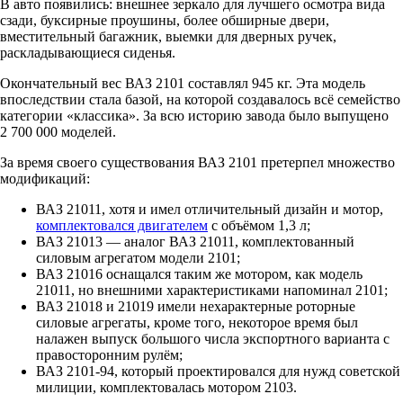
В авто появились: внешнее зеркало для лучшего осмотра вида
сзади, буксирные проушины, более обширные двери,
вместительный багажник, выемки для дверных ручек,
раскладывающиеся сиденья.
Окончательный вес ВАЗ 2101 составлял 945 кг. Эта модель
впоследствии стала базой, на которой создавалось всё семейство
категории «классика». За всю историю завода было выпущено
2 700 000 моделей.
За время своего существования ВАЗ 2101 претерпел множество
модификаций:
ВАЗ 21011, хотя и имел отличительный дизайн и мотор,
комплектовался двигателем
с объёмом 1,3 л;
ВАЗ 21013 — аналог ВАЗ 21011, комплектованный
силовым агрегатом модели 2101;
ВАЗ 21016 оснащался таким же мотором, как модель
21011, но внешними характеристиками напоминал 2101;
ВАЗ 21018 и 21019 имели нехарактерные роторные
силовые агрегаты, кроме того, некоторое время был
налажен выпуск большого числа экспортного варианта с
правосторонним рулём;
ВАЗ 2101-94, который проектировался для нужд советской
милиции, комплектовалась мотором 2103.