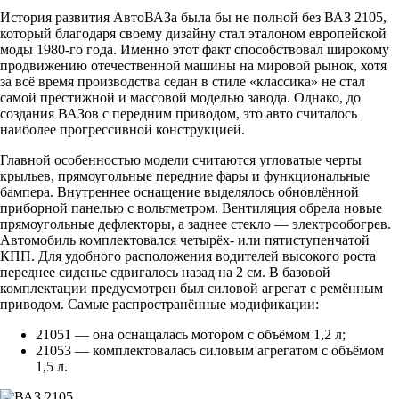
История развития АвтоВАЗа была бы не полной без ВАЗ 2105,
который благодаря своему дизайну стал эталоном европейской
моды 1980-го года. Именно этот факт способствовал широкому
продвижению отечественной машины на мировой рынок, хотя
за всё время производства седан в стиле «классика» не стал
самой престижной и массовой моделью завода. Однако, до
создания ВАЗов с передним приводом, это авто считалось
наиболее прогрессивной конструкцией.
Главной особенностью модели считаются угловатые черты
крыльев, прямоугольные передние фары и функциональные
бампера. Внутреннее оснащение выделялось обновлённой
приборной панелью с вольтметром. Вентиляция обрела новые
прямоугольные дефлекторы, а заднее стекло — электрообогрев.
Автомобиль комплектовался четырёх- или пятиступенчатой
КПП. Для удобного расположения водителей высокого роста
переднее сиденье сдвигалось назад на 2 см. В базовой
комплектации предусмотрен был силовой агрегат с ремённым
приводом. Самые распространённые модификации:
21051 — она оснащалась мотором с объёмом 1,2 л;
21053 — комплектовалась силовым агрегатом с объёмом
1,5 л.