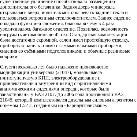
существенное удлинение способствовало размещению
дополнительного багажника. Задняя дверь универсала
открывалась вверх, водитель мог обогревать задние стёкла и
пользоваться встроенным стеклоочистителем. Заднее сидение
обладало функцией сложения, благодаря чему в 4 раза
увеличивалось багажное отделение. Появилась возможность
нагружать автомобиль до 455 кг. Стандартная комплектация
была достаточно скромной, салон имел простейшую отделку,
приборную панель только с самыми важными приборами,
сидения со съёмными подголовниками и обычные резиновые
коврики.
Спустя несколько лет было налажено производство
модификации универсала (21047), модель имела
пятиступенчатую КПП, электрооборудование и
привлекательный внутренний вид с оригинальными
анатомическими сидениями впереди, которые были
заимствованы у ВАЗ 2107. До 2006 года производили ВАЗ
21045, который комплектовался дизельным силовым агрегатом с
объёмом 1,52 л, созданным на «Барнаултрансмаш».