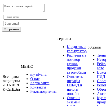
сервисы
Кредитный
рубрики
калькулятор
Распечатать
Тюни
договор
Исто
купли-
Рейт
МЕНЮ
продажи
авто
автомобиля
Вожд
my-niva.ru
Все права
Оплатить
ПДД
О нас
защищены
штрафы
Сове
Карта сайта
2017-2019
ГИБДД и
Ремо
Контакты
© CarExtra
налоги
Обзо
Рекламодателям
онлайн
Авто
Онлайн
Купл
экзамен
прод