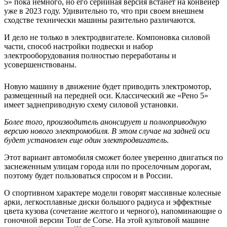
5» пока немного, но его серийная версия встанет на конвейер
уже в 2023 году. Удивительно то, что при своем внешнем
сходстве технически машины разительно различаются.
И дело не только в электродвигателе. Компоновка силовой
части, способ настройки подвески и набор
электрооборудования полностью переработаны и
усовершенствованы.
Новую машину в движение будет приводить электромотор,
размещенный на передней оси. Классический же «Рено 5»
имеет заднеприводную схему силовой установки.
Более того, производитель анонсирует и полноприводную
версию нового электромобиля. В этом случае на задней оси
будет установлен еще один электродвигатель
.
Этот вариант автомобиля сможет более уверенно двигаться по
заснеженным улицам города или по проселочным дорогам,
поэтому будет пользоваться спросом и в России.
О спортивном характере модели говорят массивные колесные
арки, легкосплавные диски большого радиуса и эффектные
цвета кузова (сочетание желтого и черного), напоминающие о
гоночной версии Tour de Corse. На этой культовой машине