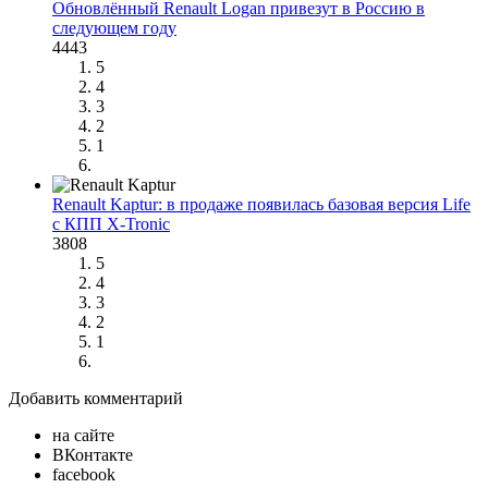
Обновлённый Renault Logan привезут в Россию в
следующем году
4443
5
4
3
2
1
Renault Kaptur: в продаже появилась базовая версия Life
с КПП X-Tronic
3808
5
4
3
2
1
Добавить комментарий
на сайте
ВКонтакте
facebook