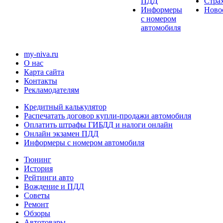
ПДД
Стра
Информеры
Ново
с номером
автомобиля
my-niva.ru
О нас
Карта сайта
Контакты
Рекламодателям
Кредитный калькулятор
Распечатать договор купли-продажи автомобиля
Оплатить штрафы ГИБДД и налоги онлайн
Онлайн экзамен ПДД
Информеры с номером автомобиля
Тюнинг
История
Рейтинги авто
Вождение и ПДД
Советы
Ремонт
Обзоры
Автотовары