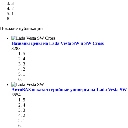
3
2
1
Похожие публикации
Названы цены на Lada Vesta SW и SW Cross
3283
5
4
3
2
1
АвтоВАЗ показал серийные универсалы Lada Vesta SW 
3554
5
4
3
2
1