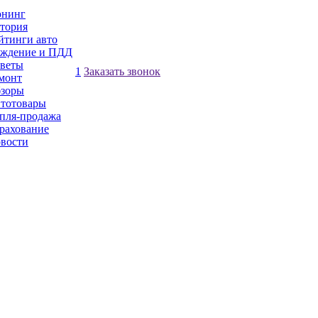
нинг
тория
йтинги авто
ждение и ПДД
веты
1
Заказать звонок
монт
зоры
тотовары
пля-продажа
рахование
вости