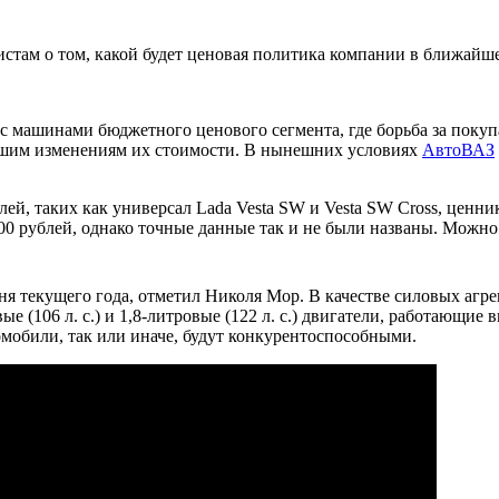
там о том, какой будет ценовая политика компании в ближайше
 машинами бюджетного ценового сегмента, где борьба за покупа
ейшим изменениям их стоимости. В нынешних условиях
АвтоВАЗ
й, таких как универсал Lada Vesta SW и Vesta SW Cross, ценник 
000 рублей, однако точные данные так и не были названы. Можн
ня текущего года, отметил Николя Мор. В качестве силовых агрег
е (106 л. с.) и 1,8-литровые (122 л. с.) двигатели, работающи
мобили, так или иначе, будут конкурентоспособными.