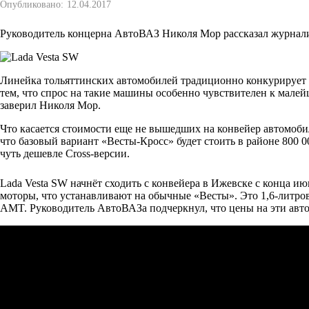
Опубликовано:
12.04.2017
Руководитель концерна АвтоВАЗ Николя Мор рассказал журналис
Линейка тольяттинских автомобилей традиционно конкурирует с
тем, что спрос на такие машины особенно чувствителен к мал
заверил Николя Мор.
Что касается стоимости еще не вышедших на конвейер автомобиле
что базовый вариант «Весты-Кросс» будет стоить в районе 800 
чуть дешевле Cross-версии.
Lada Vesta SW начнёт сходить с конвейера в Ижевске с конца ию
моторы, что устанавливают на обычные «Весты». Это 1,6-литровы
AMT. Руководитель АвтоВАЗа подчеркнул, что цены на эти авто