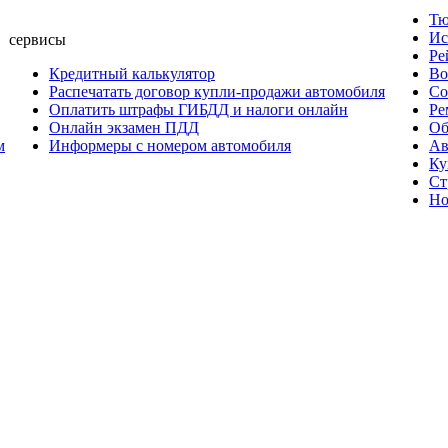
Тю
Ис
сервисы
Ре
Кредитный калькулятор
Во
Распечатать договор купли-продажи автомобиля
Со
Оплатить штрафы ГИБДД и налоги онлайн
Ре
Онлайн экзамен ПДД
Об
м
Информеры с номером автомобиля
Ав
Ку
Ст
Но