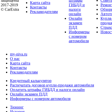
защищены
штрафы
Совет
Карта сайта
2017-2019
ГИБДД и
Ремон
Контакты
© CarExtra
налоги
Обзор
Рекламодателям
онлайн
Автот
Онлайн
Купля
экзамен
прода
ПДД
Страх
Информеры
Новос
с номером
автомобиля
my-niva.ru
О нас
Карта сайта
Контакты
Рекламодателям
Кредитный калькулятор
Распечатать договор купли-продажи автомобиля
Оплатить штрафы ГИБДД и налоги онлайн
Онлайн экзамен ПДД
Информеры с номером автомобиля
Тюнинг
История