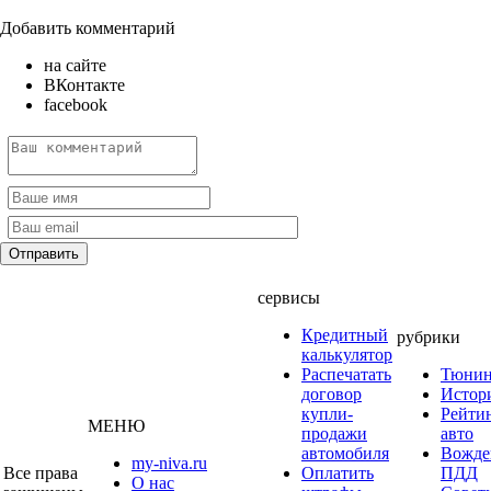
Добавить комментарий
на сайте
ВКонтакте
facebook
сервисы
Кредитный
рубрики
калькулятор
Распечатать
Тюнин
договор
Истор
купли-
Рейти
МЕНЮ
продажи
авто
автомобиля
Вожде
my-niva.ru
Все права
Оплатить
ПДД
О нас