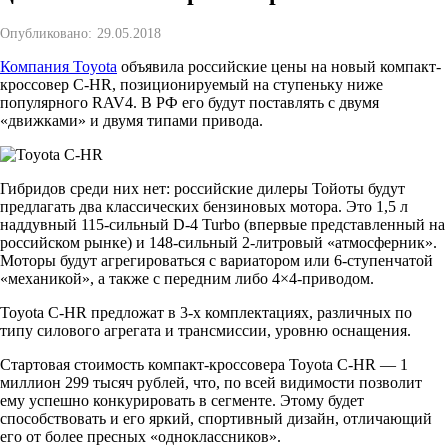
Опубликовано:
29.05.2018
Компания Toyota
объявила российские цены на новый компакт-
кроссовер C-HR, позиционируемый на ступеньку ниже
популярного RAV4. В РФ его будут поставлять с двумя
«движками» и двумя типами привода.
Гибридов среди них нет: российские дилеры Тойоты будут
предлагать два классических бензиновых мотора. Это 1,5 л
наддувный 115-сильный D-4 Turbo (впервые представленный на
российском рынке) и 148-сильный 2-литровый «атмосферник».
Моторы будут агрегироваться с вариатором или 6-ступенчатой
«механикой», а также с передним либо 4×4-приводом.
Toyota C-HR предложат в 3-х комплектациях, различных по
типу силового агрегата и трансмиссии, уровню оснащения.
Стартовая стоимость компакт-кроссовера Toyota C-HR — 1
миллион 299 тысяч рублей, что, по всей видимости позволит
ему успешно конкурировать в сегменте. Этому будет
способствовать и его яркий, спортивный дизайн, отличающий
его от более пресных «одноклассников».