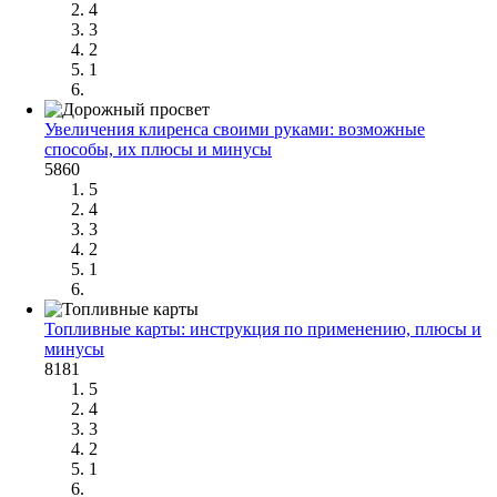
4
3
2
1
Увеличения клиренса своими руками: возможные
способы, их плюсы и минусы
5860
5
4
3
2
1
Топливные карты: инструкция по применению, плюсы и
минусы
8181
5
4
3
2
1