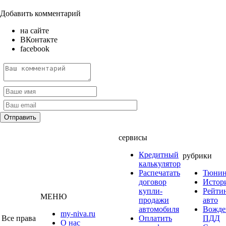
Добавить комментарий
на сайте
ВКонтакте
facebook
сервисы
Кредитный
рубрики
калькулятор
Распечатать
Тюнин
договор
Истор
купли-
Рейти
МЕНЮ
продажи
авто
автомобиля
Вожде
my-niva.ru
Все права
Оплатить
ПДД
О нас