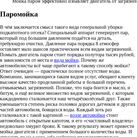
Мойка паром эффективно избавляет двигатель от загрязне
Паромойка
В чём заключается смысл такого вида генеральной уборки
подкапотного отсека? Специальный аппарат генерирует пар,
который под большим давлением подаётся на деталь,
требующую очистки. Давление пара порядка 8 атмосфер
оставляет мало шансов практическим всем видам загрязнений.
Помыть двигатель паром стоит порядка полутора тысяч рублей,
в зависимости от места и
вида мойки
. Почему же
автомобилисты всё чаще прибегают к такому способу мойки?
Ответ очевиден — практически полное отсутствие воды.
Компании, занимающиеся таким видом услуг, обещают клиенту
высокое качество проделанной работы и большой перечень
отмываемых загрязнений. Похоже, что пара боится и масло, и
битум, и ещё великое множество видов загрязнений, с которым
каждодневно сталкивается наш четырёхколёсный друг. Также
уменьшается степень риска поломки дорогих датчиков и других
частей автомобиля, боящихся воды. Каждый хоть раз
сталкивался с такой картиной —
возле автомойки
стоит
автомобиль с открытым капотом, и его «счастливый владелец»
недовольно хмурит брови. К такому результату может привести
мойка двигателя с применением большого количества воды. И