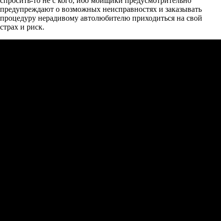
спросить-то не с кого, ибо мойщики предусмотрительно
предупреждают о возможных неисправностях и заказывать
процедуру нерадивому автолюбителю приходиться на свой
страх и риск.