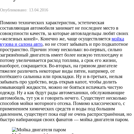
Опубликовано:
13.04.2016
Помимо технических характеристик, эстетическая
составляющая автомобиля занимает не последнее место в
совокупности качеств, за которые автовладельцы любят своих
«железных коней». Конечно же, чаще осуществляется
мойка
кузова и салона авто
, но не стоит забывать и про подкапотное
пространство. Причин этому несколько: во-первых, сильно
загрязнённый двигатель имеет более низкую теплоотдачу и
потому увеличивается расход топлива, а срок его жизни,
наоборот, сокращается. Во-вторых, на грязном двигателе
тяжелее различить некоторые виды пятен, например, от
потёкшего сальника или прокладки. Ну и в-третьих, нельзя
забывать про удобство, ведь открыв капот, чтобы долить
омывающей жидкости, можно не бояться испачкать чистую
одежду. Ну а как будут рады автомеханики, обслуживающие
автомобиль, тут уж и говорить нечего. Существует несколько
способов мойки моторного отсека. Помимо классического, с
применением химических средств и воды под большим
давлением, существует пока ещё не очень распространённая, но
быстро набирающая своих фанатов — мойка двигателя паром.