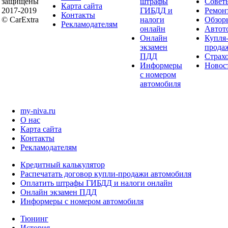
защищены
штрафы
Совет
Карта сайта
2017-2019
ГИБДД и
Ремон
Контакты
© CarExtra
налоги
Обзор
Рекламодателям
онлайн
Автот
Онлайн
Купля
экзамен
прода
ПДД
Страх
Информеры
Новос
с номером
автомобиля
my-niva.ru
О нас
Карта сайта
Контакты
Рекламодателям
Кредитный калькулятор
Распечатать договор купли-продажи автомобиля
Оплатить штрафы ГИБДД и налоги онлайн
Онлайн экзамен ПДД
Информеры с номером автомобиля
Тюнинг
История