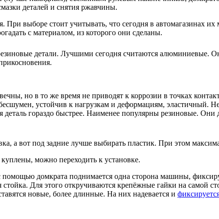
смазки деталей и снятия ржавчины.
. При выборе стоит учитывать, что сегодня в автомагазинах их
огадать с материалом, из которого они сделаны.
резиновые детали. Лучшими сегодня считаются алюминиевые. Он
оприкосновения.
ечны, но в то же время не приводят к коррозии в точках контак
 бесшумен, устойчив к нагрузкам и деформациям, эластичный. Н
 деталь гораздо быстрее. Наименее популярны резиновые. Они д
вка, а вот под задние лучше выбирать пластик. При этом максим
 куплены, можно переходить к установке.
 помощью домкрата поднимается одна сторона машины, фиксируе
стойка. Для этого откручиваются крепёжные гайки на самой сто
тавятся новые, более длинные. На них надевается и
фиксируется