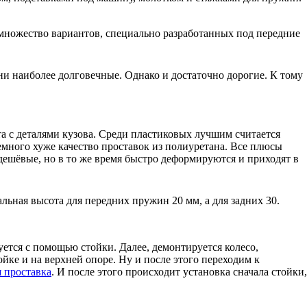
 множество вариантов, специально разработанных под передние
и наиболее долговечные. Однако и достаточно дорогие. К тому
та с деталями кузова. Среди пластиковых лучшим считается
емного хуже качество проставок из полиуретана. Все плюсы
ешёвые, но в то же время быстро деформируются и приходят в
альная высота для передних пружин 20 мм, а для задних 30.
тся с помощью стойки. Далее, демонтируется колесо,
йке и на верхней опоре. Ну и после этого переходим к
 проставка
. И после этого происходит установка сначала стойки,