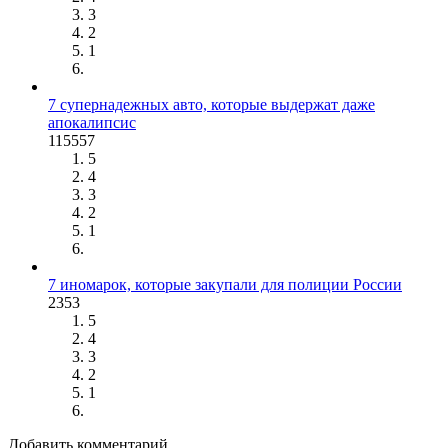
3
2
1
7 супернадежных авто, которые выдержат даже
апокалипсис
115557
5
4
3
2
1
7 иномарок, которые закупали для полиции России
2353
5
4
3
2
1
Добавить комментарий