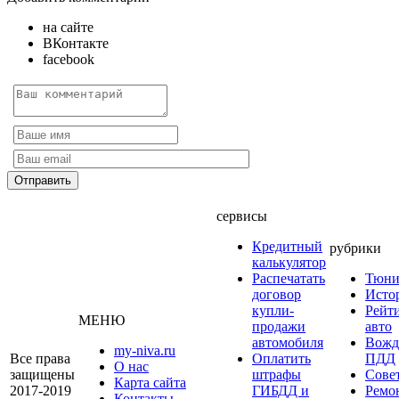
на сайте
ВКонтакте
facebook
сервисы
Кредитный
рубрики
калькулятор
Распечатать
Тюни
договор
Исто
купли-
Рейт
МЕНЮ
продажи
авто
автомобиля
Вожд
my-niva.ru
Все права
Оплатить
ПДД
О нас
защищены
штрафы
Сове
Карта сайта
2017-2019
ГИБДД и
Ремо
Контакты