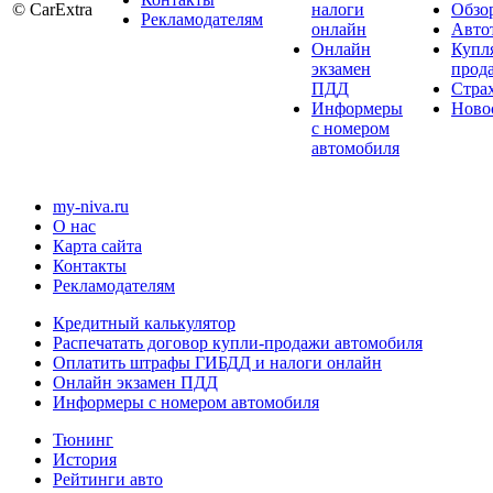
© CarExtra
налоги
Обзо
Рекламодателям
онлайн
Авто
Онлайн
Купл
экзамен
прод
ПДД
Стра
Информеры
Ново
с номером
автомобиля
my-niva.ru
О нас
Карта сайта
Контакты
Рекламодателям
Кредитный калькулятор
Распечатать договор купли-продажи автомобиля
Оплатить штрафы ГИБДД и налоги онлайн
Онлайн экзамен ПДД
Информеры с номером автомобиля
Тюнинг
История
Рейтинги авто