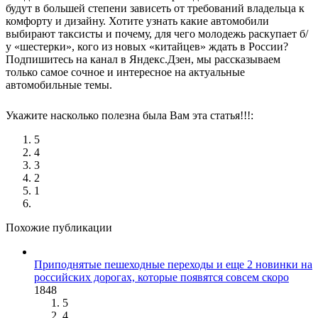
будут в большей степени зависеть от требований владельца к
комфорту и дизайну. Хотите узнать какие автомобили
выбирают таксисты и почему, для чего молодежь раскупает б/
у «шестерки», кого из новых «китайцев» ждать в России?
Подпишитесь на канал в Яндекс.Дзен, мы рассказываем
только самое сочное и интересное на актуальные
автомобильные темы.
Укажите насколько полезна была Вам эта статья!!!:
5
4
3
2
1
Похожие публикации
Приподнятые пешеходные переходы и еще 2 новинки на
российских дорогах, которые появятся совсем скоро
1848
5
4