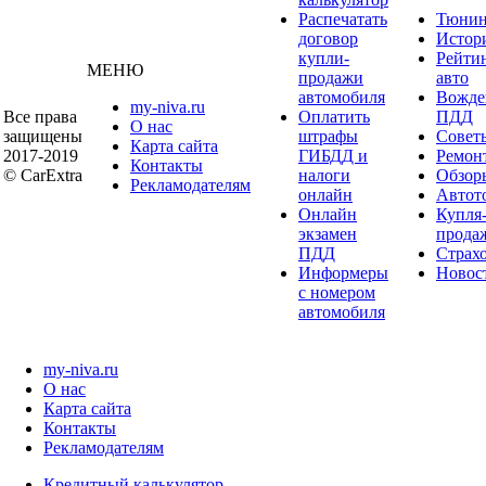
Распечатать
Тюнин
договор
Истор
купли-
Рейти
МЕНЮ
продажи
авто
автомобиля
Вожде
my-niva.ru
Все права
Оплатить
ПДД
О нас
защищены
штрафы
Совет
Карта сайта
2017-2019
ГИБДД и
Ремон
Контакты
© CarExtra
налоги
Обзор
Рекламодателям
онлайн
Автот
Онлайн
Купля
экзамен
прода
ПДД
Страх
Информеры
Новос
с номером
автомобиля
my-niva.ru
О нас
Карта сайта
Контакты
Рекламодателям
Кредитный калькулятор