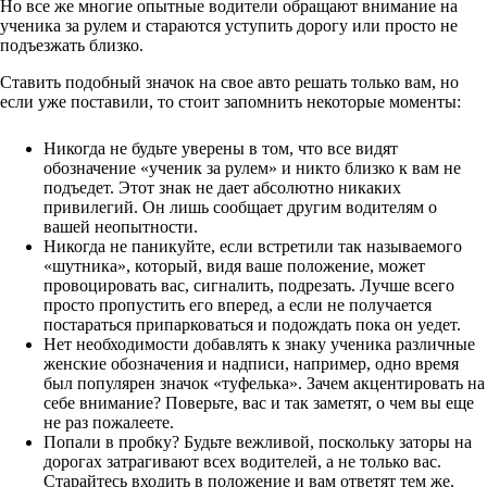
Но все же многие опытные водители обращают внимание на
ученика за рулем и стараются уступить дорогу или просто не
подъезжать близко.
Ставить подобный значок на свое авто решать только вам, но
если уже поставили, то стоит запомнить некоторые моменты:
Никогда не будьте уверены в том, что все видят
обозначение «ученик за рулем» и никто близко к вам не
подъедет. Этот знак не дает абсолютно никаких
привилегий. Он лишь сообщает другим водителям о
вашей неопытности.
Никогда не паникуйте, если встретили так называемого
«шутника», который, видя ваше положение, может
провоцировать вас, сигналить, подрезать. Лучше всего
просто пропустить его вперед, а если не получается
постараться припарковаться и подождать пока он уедет.
Нет необходимости добавлять к знаку ученика различные
женские обозначения и надписи, например, одно время
был популярен значок «туфелька». Зачем акцентировать на
себе внимание? Поверьте, вас и так заметят, о чем вы еще
не раз пожалеете.
Попали в пробку? Будьте вежливой, поскольку заторы на
дорогах затрагивают всех водителей, а не только вас.
Старайтесь входить в положение и вам ответят тем же.