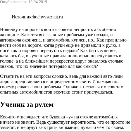
Опубликовано:
12.04.2019
Источник:hochyvseznat.ru
Новичку на дороге освоится совсем непросто, а особенно
женщине. Кажется все главные проблемы уже позади, и
автошкола окончена, и автомобиль куплен, но.. Как правильно
вести себя на дороге, когда руки еще не привыкли к рулю, а
ноги так и норовят перепутать педали? Как быть если все,
казалось бы, выученные правила полностью перепутались в
голове, а на ближайшем перекрестке вдруг оказалось столько
знаков, что их значение потеряло для вас смысл?
Ответить на эти вопросы сложно, ведь для каждой авто-леди
дорога представляется в определенном свете. И каждая по-
своему решает свои проблемы. Однако к нескольким советам
опытных автомобилистов все-таки стоит прислушаться.
Ученик за рулем
Кое-кто утверждает, что буковка «у» на стекле автомобиля
ничего не значит. Ведь существует вероятность, что ее просто не
заметят, и не будут заострять внимания, думая о чем-то своем.