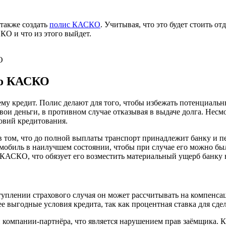
 также создать
полис КАСКО
. Учитывая, что это будет стоить о
КО и что из этого выйдет.
О
 по КАСКО
у кредит. Полис делают для того, чтобы избежать потенциальн
вои деньги, в противном случае отказывая в выдаче долга. Несмо
ловий кредитования.
 том, что до полной выплаты транспорт принадлежит банку и пе
омобиль в наилучшем состоянии, чтобы при случае его можно б
КАСКО, что обязует его возместить материальный ущерб банку 
туплении страхового случая он может рассчитывать на компенса
ыгодные условия кредита, так как процентная ставка для сделк
 компании-партнёра, что является нарушением прав заёмщика. К