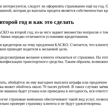
 интересуются, следует ли оформлять страхование ещё на год. 
шиной, которая до выплаты кредита является собственностью кре
торой год и как это сделать
 на второй год, из-за чего задают множество вопросов о том,
 банки нередко отличаются условиями кредитования.
я кредиторов на тему продления КАСКО. Считается, что клиент
вия приводят водителя к желаемой цели.
 предусматривая желание клиента отказаться от страховки. На э
конфискации транспортного средства. Таким образом, возможно
ать, обойдётся ли ему выгоднее выплата штрафа или продление 
овка может обойтись около 70 тысяч рублей. В таких случаях за
сли машина будет угнана или приведена в негодность, вся ответс
Многие страховые компании обеспечивают такой вид услуг, позв
ельно проверят страховку клиента и не будут удовлетворены.