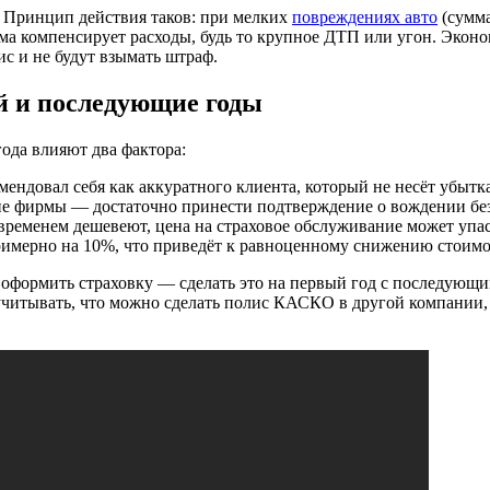
Принцип действия таков: при мелких
повреждениях авто
(сумма
ама компенсирует расходы, будь то крупное ДТП или угон. Эко
с и не будут взымать штраф.
й и последующие годы
года влияют два фактора:
мендовал себя как аккуратного клиента, который не несёт убытка
е фирмы — достаточно принести подтверждение о вождении без
временем дешевеют, цена на страховое обслуживание может упас
 примерно на 10%, что приведёт к равноценному снижению стои
б оформить страховку — сделать это на первый год с последую
учитывать, что можно сделать полис КАСКО в другой компании, 