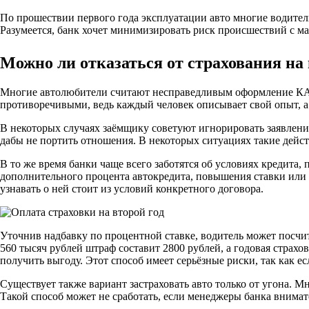
По прошествии первого года эксплуатации авто многие водители
Разумеется, банк хочет минимизировать риск происшествий с ма
Можно ли отказаться от страхования на в
Многие автолюбители считают несправедливым оформление КАСКО
противоречивыми, ведь каждый человек описывает свой опыт, а
В некоторых случаях заёмщику советуют игнорировать заявлени
дабы не портить отношения. В некоторых ситуациях такие дейст
В то же время банки чаще всего заботятся об условиях кредита,
дополнительного процента автокредита, повышения ставки или 
узнавать о ней стоит из условий конкретного договора.
Уточнив надбавку по процентной ставке, водитель может посчит
560 тысяч рублей штраф составит 2800 рублей, а годовая страх
получить выгоду. Этот способ имеет серьёзные риски, так как е
Существует также вариант застраховать авто только от угона. 
Такой способ может не сработать, если менеджеры банка внимат