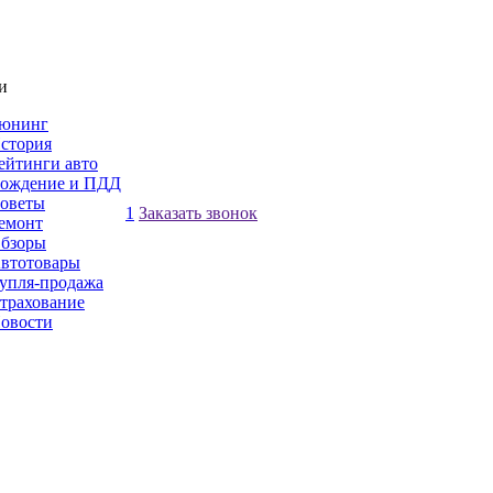
и
юнинг
стория
ейтинги авто
ождение и ПДД
оветы
1
Заказать звонок
емонт
бзоры
втотовары
упля-продажа
трахование
овости