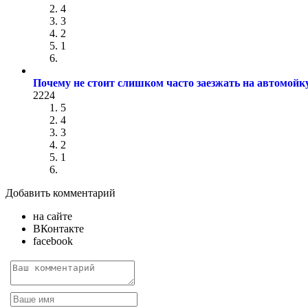
4
3
2
1
Почему не стоит слишком часто заезжать на автомойк
2224
5
4
3
2
1
Добавить комментарий
на сайте
ВКонтакте
facebook