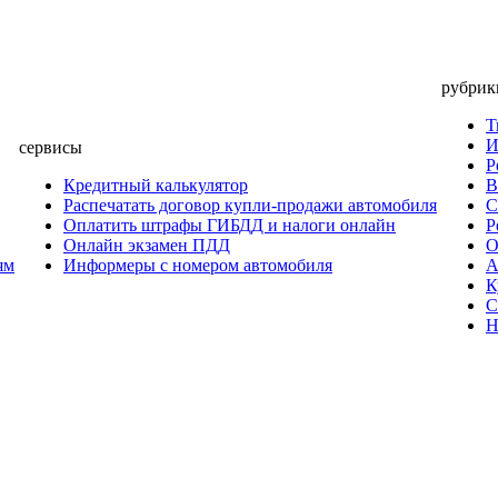
рубрик
Т
И
сервисы
Р
Кредитный калькулятор
В
Распечатать договор купли-продажи автомобиля
С
Оплатить штрафы ГИБДД и налоги онлайн
Р
Онлайн экзамен ПДД
О
ям
Информеры с номером автомобиля
А
К
С
Н